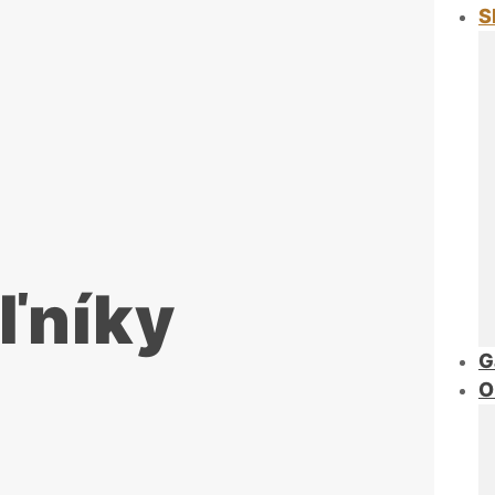
S
uľníky
G
O