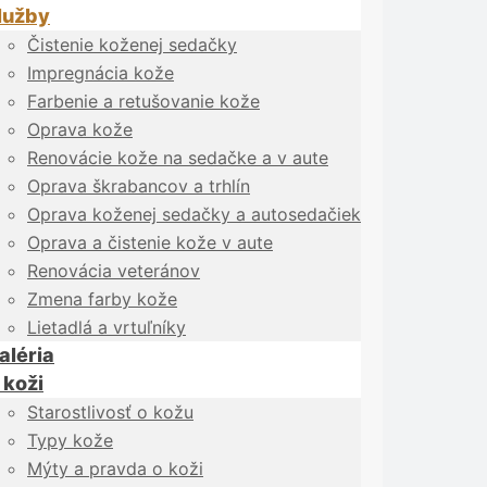
lužby
Čistenie koženej sedačky
Impregnácia kože
Farbenie a retušovanie kože
Oprava kože
Renovácie kože na sedačke a v aute
Oprava škrabancov a trhlín
Oprava koženej sedačky a autosedačiek
Oprava a čistenie kože v aute
Renovácia veteránov
Zmena farby kože
Lietadlá a vrtuľníky
aléria
 koži
Starostlivosť o kožu
Typy kože
Mýty a pravda o koži