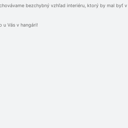
hovávame bezchybný vzhľad interiéru, ktorý by mal byť v p
 u Vás v hangári!