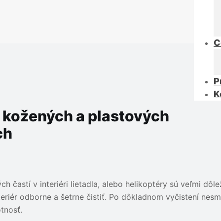
C
P
K
 kožených a plastových
ch
častí v interiéri lietadla, alebo helikoptéry sú veľmi dôle
eriér odborne a šetrne čistiť. Po dôkladnom vyčistení nesm
otnosť.