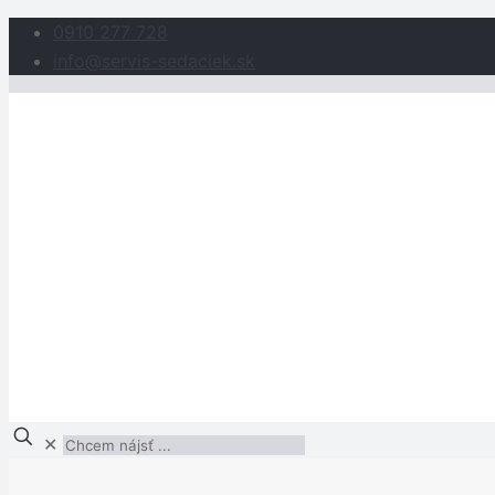
0910 277 728
info@servis-sedaciek.sk
✕