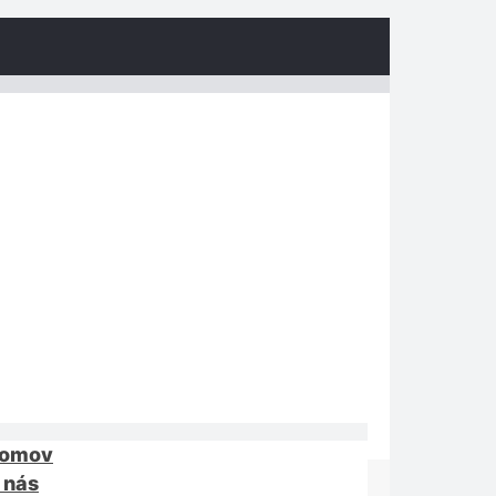
omov
 nás