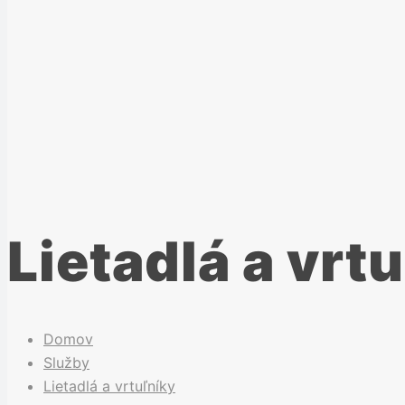
Lietadlá a vrt
Domov
Služby
Lietadlá a vrtuľníky