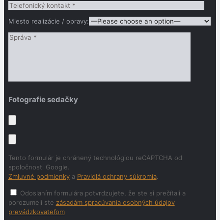
Miesto realizácie / opravy:
Fotografie sedačky
Tento formulár je chránený technológiou reCAPTCHA od
spoločnosti Google.
Zmluvné podmienky
a
Pravidlá ochrany súkromia
.
Odoslaním formulára potvrdzujete, že ste si prečítali a
porozumeli ste
zásadám spracúvania osobných údajov
prevádzkovateľom