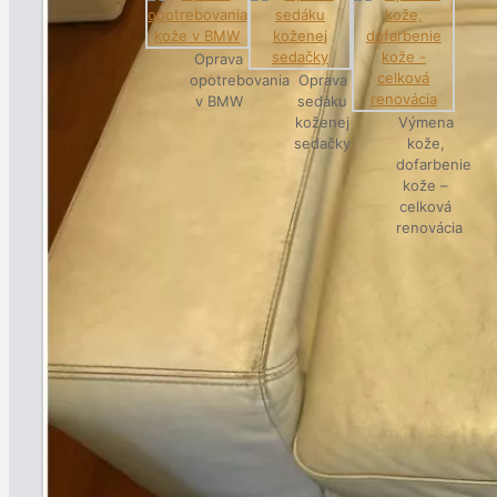
Oprava
opotrebovania
Oprava
v BMW
sedáku
koženej
Výmena
sedačky
kože,
dofarbenie
kože –
celková
renovácia