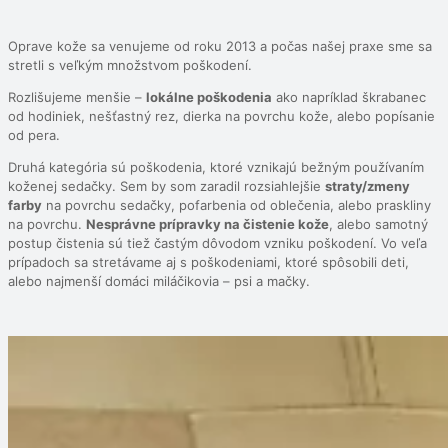
Oprave kože sa venujeme od roku 2013 a počas našej praxe sme sa
stretli s veľkým množstvom poškodení.
Rozlišujeme menšie –
lokálne poškodenia
ako napríklad škrabanec
od hodiniek, nešťastný rez, dierka na povrchu kože, alebo popísanie
od pera.
Druhá kategória sú poškodenia, ktoré vznikajú bežným používaním
koženej sedačky. Sem by som zaradil rozsiahlejšie
straty/zmeny
farby
na povrchu sedačky, pofarbenia od oblečenia, alebo praskliny
na povrchu.
Nesprávne prípravky na čistenie kože
, alebo samotný
postup čistenia sú tiež častým dôvodom vzniku poškodení. Vo veľa
prípadoch sa stretávame aj s poškodeniami, ktoré spôsobili deti,
alebo najmenší domáci miláčikovia – psi a mačky.