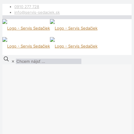
0910 277 728
info@servis-sedaciek.sk
✕