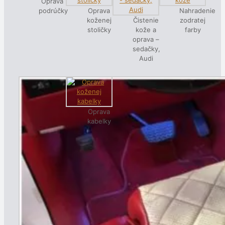
Oprava
podrúčky
Oprava
Nahradenie
koženej
Čistenie
zodratej
stoličky
kože a
farby
oprava –
sedačky,
Audi
Oprava
kabelky