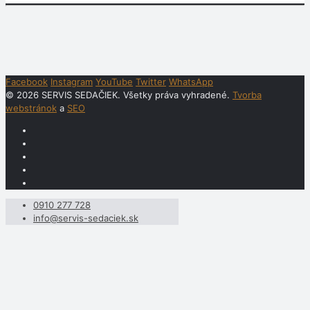
Facebook
Instagram
YouTube
Twitter
WhatsApp
© 2026 SERVIS SEDAČIEK. Všetky práva vyhradené.
Tvorba
webstránok
a
SEO
0910 277 728
info@servis-sedaciek.sk