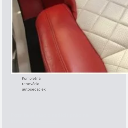
Kompletná
renovácia
autosedačiek
Pozrite si viac z našich prác na
⸻
Instagrame