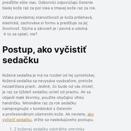
predĺžite ešte viac. Odborníci odporúčajú čistenie
bielej kože raz za pol roka a tmavej kože raz za rok.
Vďaka pravidelnej starostlivosti je koža priliehavá,
elastická, zachováva si formu a predlžuje sa jej
životnosť. Dýcha a zároveň je i pevná a odolná.
A to sa oplatí, nie?
Postup, ako vyčistiť
sedačku
Kožená sedačka je iná na rozdiel od tej syntetickej.
Kožená sedačka sa nevysáva vysávačom, pretože
nezadržiava prach. Jediné, čo bude od vás chcieť,
je raz za týždeň sedačku utrieť od prachu. Ak sa
objavili malé škvrnky, použite obyčajnú vlhkú
handričku. Minimálne raz za rok sedačku
naimpregnujte v kombinácii s čistením
a profesionálnym ošetrením kože. Ak neviete,
ako
vyčistiť sedačku
, držte sa nasledujúceho postupu.
Z koženej sedačky odstráňte omrvinky