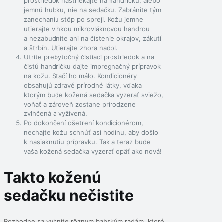
prostriedok nastriekajte na handričku, alebo
jemnú hubku, nie na sedačku. Zabránite tým
zanechaniu stôp po spreji. Kožu jemne
utierajte vlhkou mikrovláknovou handrou
a nezabudnite ani na čistenie okrajov, zákutí
a štrbín. Utierajte zhora nadol.
Utrite prebytočný čistiaci prostriedok a na
čistú handričku dajte impregnačný prípravok
na kožu. Stačí ho málo. Kondicionéry
obsahujú zdravé prírodné látky, vďaka
ktorým bude kožená sedačka vyzerať sviežo,
voňať a zároveň zostane prirodzene
zvlhčená a vyživená.
Po dokončení ošetrení kondicionérom,
nechajte kožu schnúť asi hodinu, aby došlo
k nasiaknutiu prípravku. Tak a teraz bude
vaša kožená sedačka vyzerať opäť ako nová!
Takto koženú
sedačku nečistite
Rozhodne sa vyhnite rôznym babským radám, ktoré