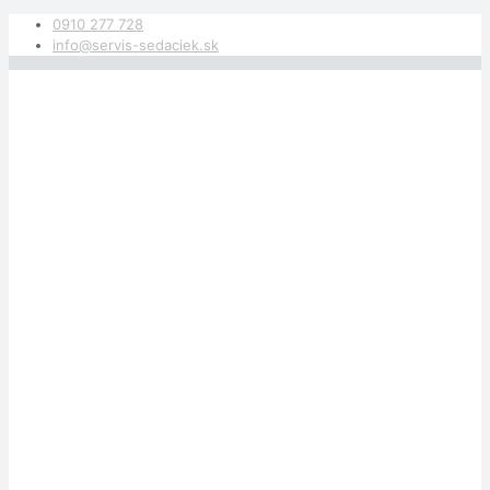
0910 277 728
info@servis-sedaciek.sk