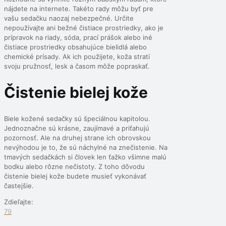
nájdete na internete. Takéto rady môžu byť pre
vašu sedačku naozaj nebezpečné. Určite
nepoužívajte ani bežné čistiace prostriedky, ako je
prípravok na riady, sóda, prací prášok alebo iné
čistiace prostriedky obsahujúce bielidlá alebo
chemické prísady. Ak ich použijete, koža stratí
svoju pružnosť, lesk a časom môže popraskať.
Čistenie bielej kože
Biele kožené sedačky sú špeciálnou kapitolou.
Jednoznačne sú krásne, zaujímavé a priťahujú
pozornosť. Ale na druhej strane ich obrovskou
nevýhodou je to, že sú náchylné na znečistenie. Na
tmavých sedačkách si človek len ťažko všimne malú
bodku alebo rôzne nečistoty. Z toho dôvodu
čistenie bielej kože budete musieť vykonávať
častejšie.
Zdieľajte:
79