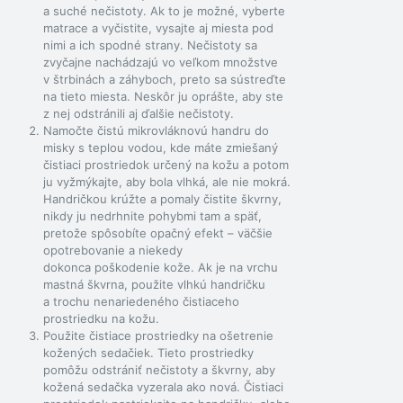
a suché nečistoty. Ak to je možné, vyberte
matrace a vyčistite, vysajte aj miesta pod
nimi a ich spodné strany. Nečistoty sa
zvyčajne nachádzajú vo veľkom množstve
v štrbinách a záhyboch, preto sa sústreďte
na tieto miesta. Neskôr ju oprášte, aby ste
z nej odstránili aj ďalšie nečistoty.
Namočte čistú mikrovláknovú handru do
misky s teplou vodou, kde máte zmiešaný
čistiaci prostriedok určený na kožu a potom
ju vyžmýkajte, aby bola vlhká, ale nie mokrá.
Handričkou krúžte a pomaly čistite škvrny,
nikdy ju nedrhnite pohybmi tam a späť,
pretože spôsobíte opačný efekt – väčšie
opotrebovanie a niekedy
dokonca poškodenie kože. Ak je na vrchu
mastná škvrna, použite vlhkú handričku
a trochu nenariedeného čistiaceho
prostriedku na kožu.
Použite čistiace prostriedky na ošetrenie
kožených sedačiek. Tieto prostriedky
pomôžu odstrániť nečistoty a škvrny, aby
kožená sedačka vyzerala ako nová. Čistiaci