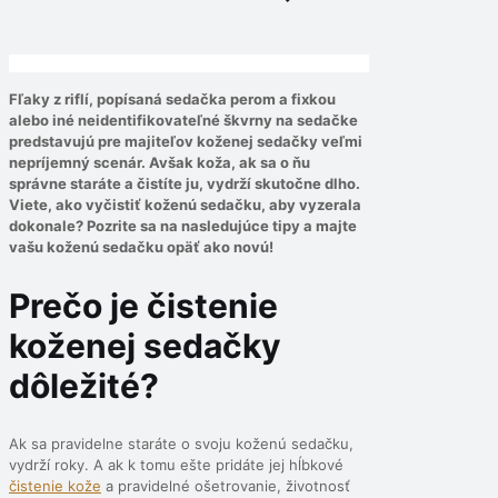
Fľaky z riflí, popísaná sedačka perom a fixkou
alebo iné neidentifikovateľné škvrny na sedačke
predstavujú pre majiteľov koženej sedačky veľmi
nepríjemný scenár. Avšak koža, ak sa o ňu
správne staráte a čistíte ju, vydrží skutočne dlho.
Viete, ako vyčistiť koženú sedačku, aby vyzerala
dokonale? Pozrite sa na nasledujúce tipy a majte
vašu koženú sedačku opäť ako novú!
Prečo je čistenie
koženej sedačky
dôležité?
Ak sa pravidelne staráte o svoju koženú sedačku,
vydrží roky. A ak k tomu ešte pridáte jej hĺbkové
čistenie kože
a pravidelné ošetrovanie, životnosť