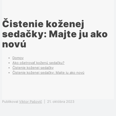
Čistenie koženej
sedačky: Majte ju ako
novú
Domov
Ako ošetrovať koženú sedačku?
Čistenie koženej sedačky
Čistenie koženej sedačky: Majte ju ako novú
Publikoval
Viktor Pašovič
|
21. októbra 2023