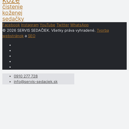
čistenie
koženej
sedačky
Facebook
Instagram
YouTube
Twitter
WhatsApp
© 2026 SERVIS SEDAČIEK. Všetky práva vyhradené.
Tvorba
webstránok
a
SEO
0910 277 728
info@servis-sedaciek.sk