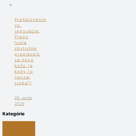
Prečalúnenie
vs.
renovácia:
Prečo
ľudia
zbytočne
preplácajú
za novú
kožu (a
kedy to
naozaj
treba?)
28. apríla
2026
Kategórie
Čistenie
koženej
sedačky