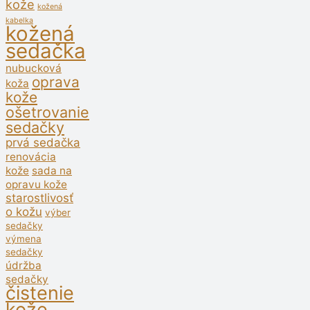
kože
kožená
kabelka
kožená
sedačka
nubucková
oprava
koža
kože
ošetrovanie
sedačky
prvá sedačka
renovácia
kože
sada na
opravu kože
starostlivosť
o kožu
výber
sedačky
výmena
sedačky
údržba
sedačky
čistenie
kože