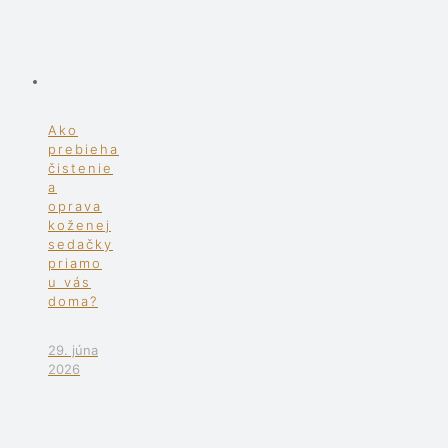
Ako
prebieha
čistenie
a
oprava
koženej
sedačky
priamo
u vás
doma?
29. júna
2026