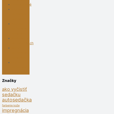
Nezaradené
Oprava
kožených
kabeliek
Oprava
kožených
sedačiek
Sedačky v
automobiloch
Servis
kožených
sedačiek
Výber
kožených
sedačiek
Značky
ako vyčistiť
sedačku
autosedačka
farbenie kože
impregnácia