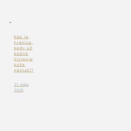
Kde je
hranica,
kedy už
bežné
čistenie
kože
nestačí?
21. mája
2026