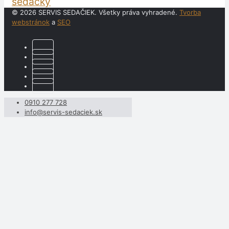
sedačky
© 2026 SERVIS SEDAČIEK. Všetky práva vyhradené.
Tvorba
webstránok
a
SEO
0910 277 728
info@servis-sedaciek.sk