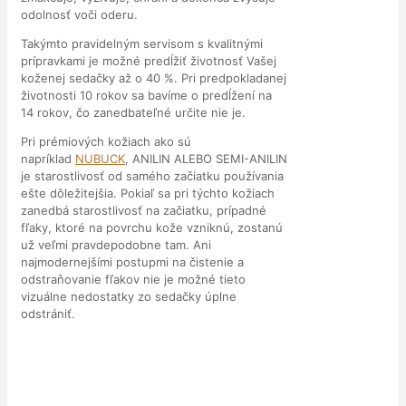
odolnosť voči oderu.
Takýmto pravidelným servisom s kvalitnými
prípravkami je možné predĺžiť životnosť Vašej
koženej sedačky až o 40 %. Pri predpokladanej
životnosti 10 rokov sa bavíme o predĺžení na
14 rokov, čo zanedbateľné určite nie je.
Pri prémiových kožiach ako sú
napríklad
NUBUCK
, ANILIN ALEBO SEMI-ANILIN
je starostlivosť od samého začiatku používania
ešte dôležitejšia. Pokiaľ sa pri týchto kožiach
zanedbá starostlivosť na začiatku, prípadné
fľaky, ktoré na povrchu kože vzniknú, zostanú
už veľmi pravdepodobne tam. Ani
najmodernejšími postupmi na čistenie a
odstraňovanie fľakov nie je možné tieto
vizuálne nedostatky zo sedačky úplne
odstrániť.