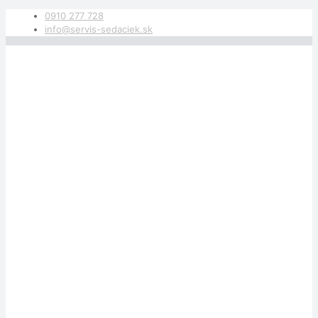
0910 277 728
info@servis-sedaciek.sk