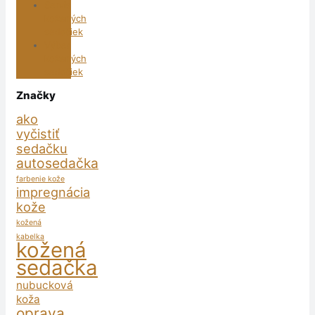
Servis
kožených
sedačiek
Výber
kožených
sedačiek
Značky
ako
vyčistiť
sedačku
autosedačka
farbenie kože
impregnácia
kože
kožená
kabelka
kožená
sedačka
nubucková
koža
oprava