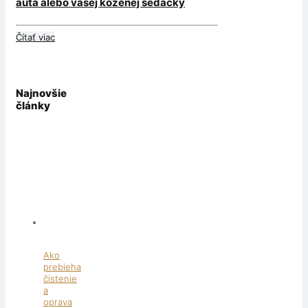
auta alebo vašej koženej sedačky
Čítať viac
Najnovšie
články
Ako
prebieha
čistenie
a
oprava