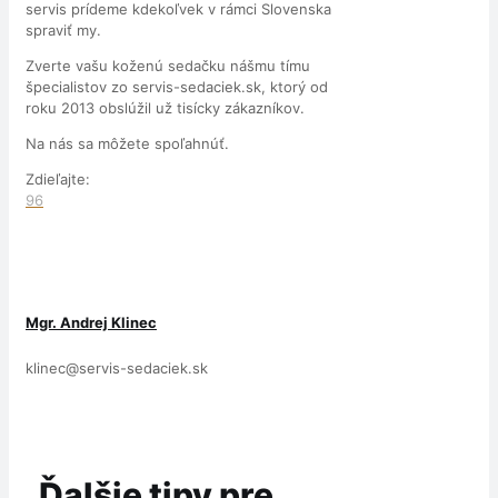
servis prídeme kdekoľvek v rámci Slovenska
spraviť my.
Zverte vašu koženú sedačku nášmu tímu
špecialistov zo servis-sedaciek.sk, ktorý od
roku 2013 obslúžil už tisícky zákazníkov.
Na nás sa môžete spoľahnúť.
Zdieľajte:
96
Mgr. Andrej Klinec
klinec@servis-sedaciek.sk
Ďalšie tipy pre