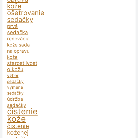
kože
ošetrovanie
sedačky
prvá
sedačka
renovácia
kože
sada
na opravu
kože
starostlivosť
o kožu
výber
sedačky
výmena
sedačky
údržba
sedačky
čistenie
kože
čistenie
koženej