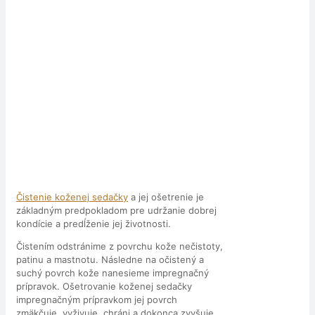
Čistenie koženej sedačky
a jej ošetrenie je
základným predpokladom pre udržanie dobrej
kondície a predĺženie jej životnosti.
Čistením odstránime z povrchu kože nečistoty,
patinu a mastnotu. Následne na očistený a
suchý povrch kože nanesieme impregnačný
prípravok. Ošetrovanie koženej sedačky
impregnačným prípravkom jej povrch
zmäkčuje, vyživuje, chráni a dokonca zvyšuje