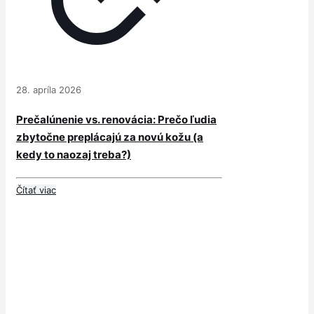
28. apríla 2026
Prečalúnenie vs. renovácia: Prečo ľudia
zbytočne preplácajú za novú kožu (a
kedy to naozaj treba?)
Čítať viac