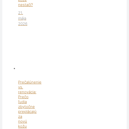
nestačí?
21.
mája
2026
Prečalúnenie
vs.
renovácia:
Prečo
ľudia
zbytočne
preplácajú
za
novú
kožu