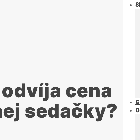
S
 odvíja cena
G
nej sedačky?
O