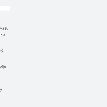
 vašu
ako
ný
víja
ly