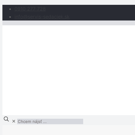
0910 277 728
info@servis-sedaciek.sk
✕