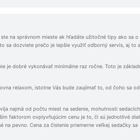
, ste na správnom mieste ak hľadáte užitočné tipy ako sa o
o sa dozviete prečo je lepšie využiť odborný servis, aj to 
nie je dobré vykonávať minimálne raz ročne. Toto je základ
ovna relaxom, istotne Vás bude zaujímať to, od čoho sa od
dvíja najmä od počtu miest na sedenie, mohutnosti sedacích
ím faktorom ovplyvňujúcim cenu je to, či sú jednotlivé die
é na pevno. Cena za čistenie priemerne veľkej sedačky sa