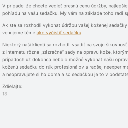
V prípade, že chcete vedieť presnú cenu údržby, najlepšie
pohľadu na vašu sedačku. My vám na základe toho radi s
Ak ste sa rozhodli vykonať údržbu vašej koženej sedačky 
venujeme téme
ako vyčistiť sedačku
.
Niektorý naši klienti sa rozhodli vsadiť na svoju šikovnosť 
z internetu rôzne „zázračné“ sady na opravu kože, ktorým
prípadoch už dokonca nebolo možné vykonať našu opravu, 
koženú sedačku do rúk profesionálov a radšej neexperime
a neopravujete si ho doma a so sedačkou je to v podstate 
Zdieľajte:
18