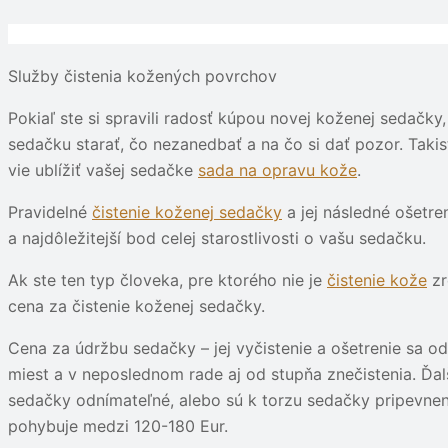
Služby čistenia kožených povrchov
Pokiaľ ste si spravili radosť kúpou novej koženej sedačky
sedačku starať, čo nezanedbať a na čo si dať pozor. Takist
vie ublížiť vašej sedačke
sada na opravu kože
.
Pravidelné
čistenie koženej sedačky
a jej následné ošetre
a najdôležitejší bod celej starostlivosti o vašu sedačku.
Ak ste ten typ človeka, pre ktorého nie je
čistenie kože
zr
cena za čistenie koženej sedačky.
Cena za údržbu sedačky – jej vyčistenie a ošetrenie sa o
miest a v neposlednom rade aj od stupňa znečistenia. Ďalš
sedačky odnímateľné, alebo sú k torzu sedačky pripevnen
pohybuje medzi 120-180 Eur.