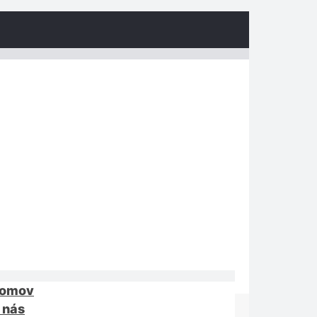
omov
 nás