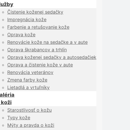
lužby
Čistenie koženej sedačky
Impregnácia kože
Farbenie a retušovanie kože
Oprava kože
Renovácie kože na sedačke a v aute
Oprava škrabancov a trhlín
Oprava koženej sedačky a autosedačiek
Oprava a čistenie kože v aute
Renovácia veteránov
Zmena farby kože
Lietadlá a vrtuľníky
aléria
 koži
Starostlivosť o kožu
Typy kože
Mýty a pravda o koži